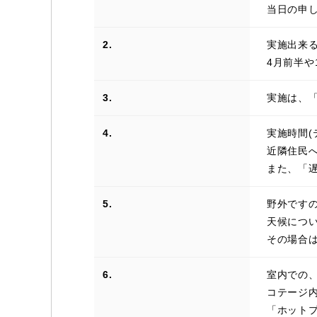
当日の申
2.
実施出来る
4月前半や
3.
実施は、
4.
実施時間(
近隣住民
また、「遅
5.
野外です
天候につい
その場合
6.
室内での
コテージ
「ホット