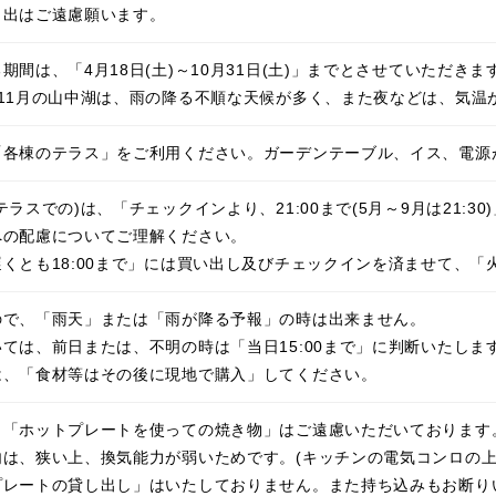
し出はご遠慮願います。
期間は、「4月18日(土)～10月31日(土)」までとさせていただきま
11月の山中湖は、雨の降る不順な天候が多く、また夜などは、気温
「各棟のテラス」をご利用ください。ガーデンテーブル、イス、電源
テラスでの)は、「チェックインより、21:00まで(5月～9月は21:3
への配慮についてご理解ください。
くとも18:00まで」には買い出し及びチェックインを済ませて、
ので、「雨天」または「雨が降る予報」の時は出来ません。
ては、前日または、不明の時は「当日15:00まで」に判断いたしま
は、「食材等はその後に現地で購入」してください。
、「ホットプレートを使っての焼き物」はご遠慮いただいております
内は、狭い上、換気能力が弱いためです。(キッチンの電気コンロの上
プレートの貸し出し」はいたしておりません。また持ち込みもお断り