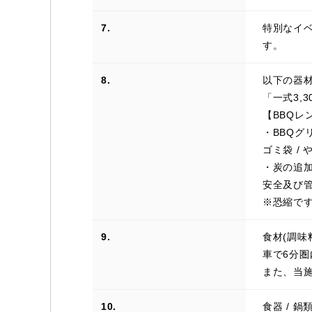
7.
特別なイ
す。
8.
以下の器材
「一式3,
【BBQレ
・BBQグリル
ゴミ袋 /
・炭の追加(
安全及び
※恐縮で
9.
食材(調味
車で6分圏
また、当
10.
食器 / 