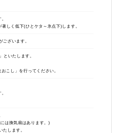
す。
が著しく低下(ひとケタ～氷点下)します。
がございます。
0)」といたします。
「火おこし」を行ってください。
す。
。
には換気扇はあります。)
いたします。