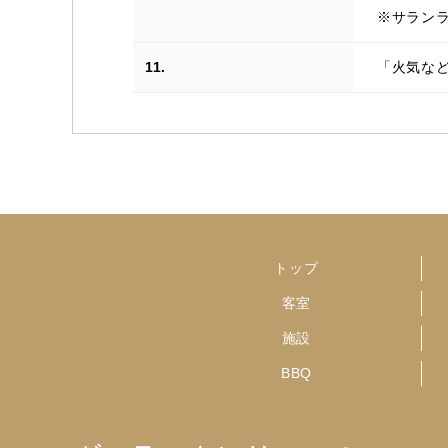
※サランラ
11.
「火気な
トップ
客室
施設
BBQ