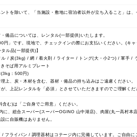
ベントを除いて、「当施設・敷地に宿泊者以外が立ち入ること」は、
・備品については、レンタル(一部提供)いたします。
300円」です。現地で、チェックインの際にお支払いください。(キャ
ンタル品(一部提供)】
 / 炭(3kg) / 網 / 着火剤 / ライター / トング(大・小2つ) / 軍手
 やきそば用アルミプレート
3kg：500円)
管理上、炭・木材を含む、器材・備品の持ち込みはご遠慮ください。
すが、上記レンタルを「必須」とさせていただきますのでご理解くだ
料含む)は「ご自身でご用意」ください。
内に、総合スーパー(スーパーOGINO 山中湖店)、肉屋(丸一高村
施設に自販機はありません。
鍋類 / フライパン / 調理器材はコテージ内に完備しています。ご自由