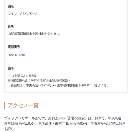
宿名
ヴィラ クレリエール
住所
山梨県南都留郡山中湖村山中３４９-１
電話番号
0555-62-6887
備考
・山中湖ICより車5分
※国道138号線に平行する富士山側の村道沿い
・新宿駅より中央高速バス(120分)～山中湖村役場前下車850m、徒歩11分。
アクセス一覧
ヴィラ クレリエールまでの、おおよその「所要の目安」は、お車で、中央高速・
東京(永福)から105分、東名高速・東京(世田谷)から95分、名古屋からは4時
…
続き
を読む