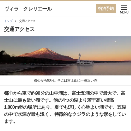
ヴィラ クレリエール
宿泊予約
MENU
トップ
交通アクセス
交通アクセス
都心から90分…そこは富士山に一番近い湖
都心から車で約90分の山中湖は、富士五湖の中で最大で、富
士山に最も近い湖です。他の4つの湖より若干高い標高
1,000m弱の場所にあり、夏でも涼しく心地よい湖です。五湖
の中で水深が最も浅く 、特徴的なクジラのような形をしてい
ます。