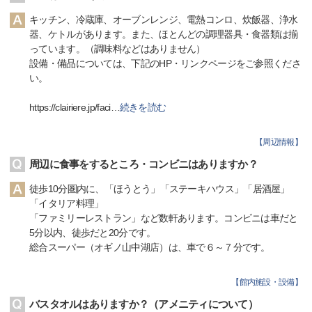
キッチン、冷蔵庫、オーブンレンジ、電熱コンロ、炊飯器、浄水
器、ケトルがあります。また、ほとんどの調理器具・食器類は揃
っています。（調味料などはありません）
設備・備品については、下記のHP・リンクページをご参照くださ
い。
https://clairiere.jp/faci
…
続きを読む
【
周辺情報
】
周辺に食事をするところ・コンビニはありますか？
徒歩10分圏内に、「ほうとう」「ステーキハウス」「居酒屋」
「イタリア料理」
「ファミリーレストラン」など数軒あります。コンビニは車だと
5分以内、徒歩だと20分です。
総合スーパー（オギノ山中湖店）は、車で６～７分です。
【
館内施設・設備
】
バスタオルはありますか？（アメニティについて）