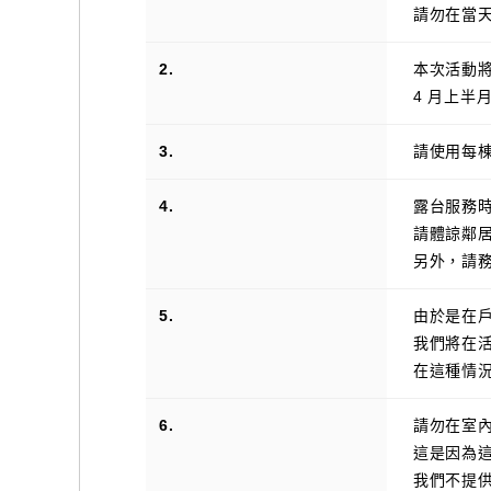
請勿在當
2.
本次活動將
4 月上半
3.
請使用每
4.
露台服務時間
請體諒鄰
另外，請務
5.
由於是在
我們將在活
在這種情
6.
請勿在室
這是因為
我們不提