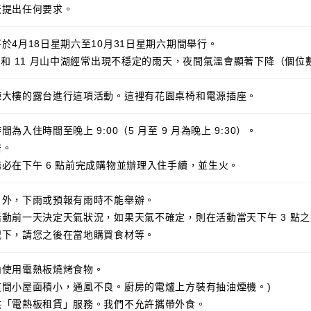
天提出任何要求。
於4月18日星期六至10月31日星期六期間舉行。
月和 11 月山中湖經常出現不穩定的雨天，夜間氣溫會顯著下降（個位
棟大樓的露台進行這項活動。這裡有花園桌椅和電源插座。
為入住時間至晚上 9:00（5 月至 9 月為晚上 9:30）。
居。
必在下午 6 點前完成購物並辦理入住手續，並生火。
戶外，下雨或預報有雨時不能舉辦。
動前一天決定天氣狀況，如果天氣不確定，則在活動當天下午 3 點
況下，請您之後在當地購買食材等。
內使用電熱板燒烤食物。
這間小屋面積小，通風不良。廚房的電爐上方裝有抽油煙機。)
供「電熱板租賃」服務。我們不允許攜帶外食。