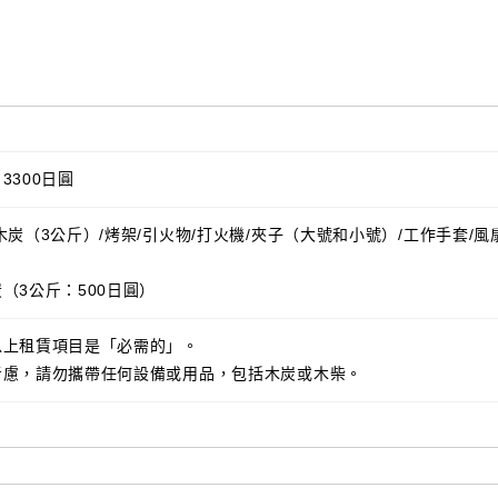
3300日圓
木炭（3公斤）/烤架/引火物/打火機/夾子（大號和小號）/工作手套/風
（3公斤：500日圓）
以上租賃項目是「必需的」。
考慮，請勿攜帶任何設備或用品，包括木炭或木柴。