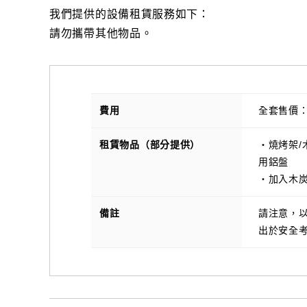
我們提供的設備租賃服務如下：
請勿攜帶其他物品。
費用
全套售價：
租賃物品（部分提供）
・燒烤架/
用鋁盤
・加入木炭
備註
請注意，
出於安全