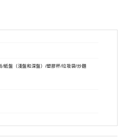
扇/紙盤（淺盤和深盤）/塑膠杯/垃圾袋/炒麵