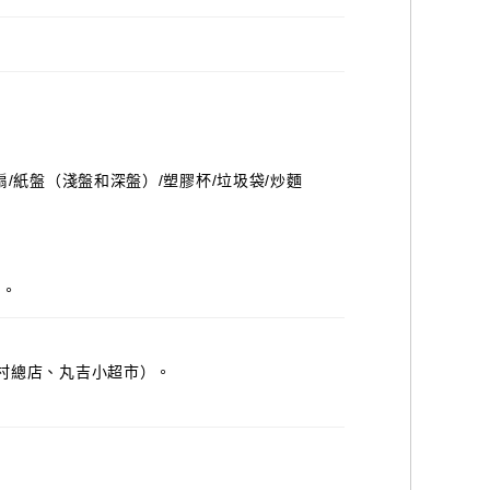
扇/紙盤（淺盤和深盤）/塑膠杯/垃圾袋/炒麵
」。
高村總店、丸吉小超市）。