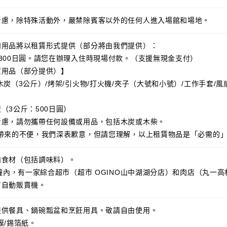
考慮，除特殊活動外，嚴禁除賓客以外的任何人進入場館和場地。
和用品將以租賃形式提供（部分將由我們提供）：
300日圓。請您在辦理入住時現場付款。（支援無現金支付）
賃用品（部分提供）】
木炭（3公斤）/烤架/引火物/打火機/夾子（大號和小號）/工作手套/風
（3公斤：500日圓）
考慮，請勿攜帶任何設備或用品，包括木炭或木柴。
您帶來的不便，我們深表歉意，但請您理解，以上租賃物品是「必需的
備食材（包括調味料）。
分鐘內，有一家綜合超市（超市 OGINO山中湖湖分店）和肉店（丸一
有自動販賣機。
提供餐具、鍋碗瓢盆和烹飪用具。敬請自由使用。
膜/錫箔紙。