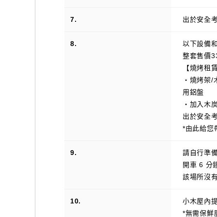
7.
出於安全
8.
以下設備
整套售價3
【燒烤租
・燒烤架/
用鋁盤
・加入木炭
出於安全
*由此給
9.
請自行準
開車 6 
該場所沒
10.
小木屋內
*無需保鮮