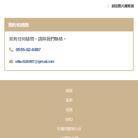
前往照片庫頁面
預約和諮詢
如有任何疑問，請與我們聯絡。
0555-62-6887
villac626887@gmail.com
首頁
客房
設施
BBQ
可攜同寵物入住