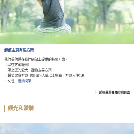
超值主頁有限方案
我們提供僅在我們網站上提供的特價方案。
〔以往方案範例〕
・帶上您的愛犬 ~ 寵物友善方案
・超值家庭方案- 適用於4人或以上家庭，方案入住2晚
・女性
…
繼續閱讀
前往惠普專屬方案頁面
觀光和體驗