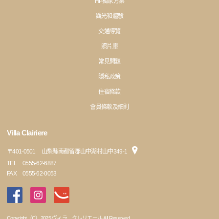
HP獨家方案
觀光和體驗
交通導覽
照片庫
常見問題
隱私政策
住宿條款
會員條款及細則
Villa Clairiere
〒
401-0501
山梨縣南都留郡山中湖村山中349-1
TEL
0555-62-6887
FAX
0555-62-0053
Copyright（C）2025 ヴィラ クレリエール All Reserved.