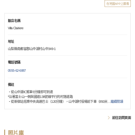
在地圖APP上觀看
飯店名稱
Villa Clairiere
地址
山梨縣南都留郡山中湖村山中349-1
電話號碼
0555-62-6887
備註
・從山中湖IC駕車5分鐘即可到達
*沿著富士山一側與國道138號線平行的村落道路
・從新宿站搭乘中央高速巴士（120分鐘），山中湖村役場前下車（850米
…
繼續閱讀
前往訪問頁面
照片庫