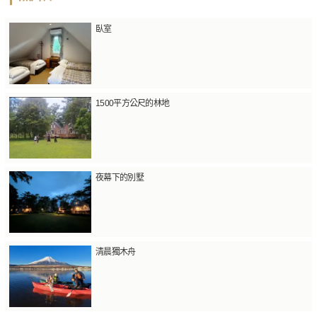
臥室
1500平方公尺的林地
夜幕下的別墅
清晨獨木舟